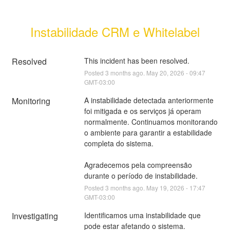
Instabilidade CRM e Whitelabel
Resolved
This incident has been resolved.
Posted
3
months ago.
May
20
,
2026
-
09:47
GMT-03:00
Monitoring
A instabilidade detectada anteriormente 
foi mitigada e os serviços já operam 
normalmente. Continuamos monitorando 
o ambiente para garantir a estabilidade 
completa do sistema.
Agradecemos pela compreensão 
durante o período de instabilidade.
Posted
3
months ago.
May
19
,
2026
-
17:47
GMT-03:00
Investigating
Identificamos uma instabilidade que 
pode estar afetando o sistema.