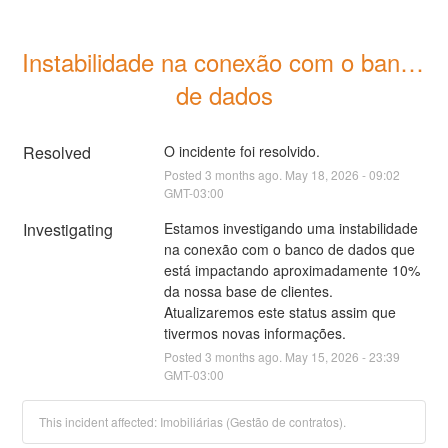
Instabilidade na conexão com o banco 
de dados
Resolved
O incidente foi resolvido.
Posted
3
months ago.
May
18
,
2026
-
09:02
GMT-03:00
Investigating
Estamos investigando uma instabilidade 
na conexão com o banco de dados que 
está impactando aproximadamente 10% 
da nossa base de clientes. 
Atualizaremos este status assim que 
tivermos novas informações.
Posted
3
months ago.
May
15
,
2026
-
23:39
GMT-03:00
This incident affected: Imobiliárias (Gestão de contratos).